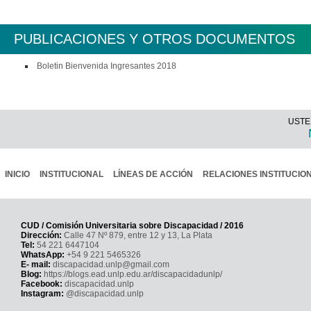
PUBLICACIONES Y OTROS DOCUMENTOS
Boletin Bienvenida Ingresantes 2018
USTE
INICIO
INSTITUCIONAL
LÍNEAS DE ACCIÓN
RELACIONES INSTITUCIO
CUD / Comisión Universitaria sobre Discapacidad / 2016
Dirección:
Calle 47 Nº 879, entre 12 y 13, La Plata
Tel:
54 221 6447104
WhatsApp:
+54 9 221 5465326
E- mail:
discapacidad.unlp@gmail.com
Blog:
https://blogs.ead.unlp.edu.ar/discapacidadunlp/
Facebook:
discapacidad.unlp
Instagram:
@discapacidad.unlp