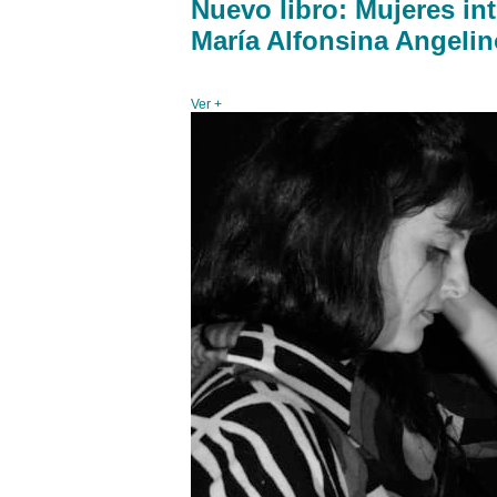
Nuevo libro: Mujeres in
María Alfonsina Angelin
Ver +